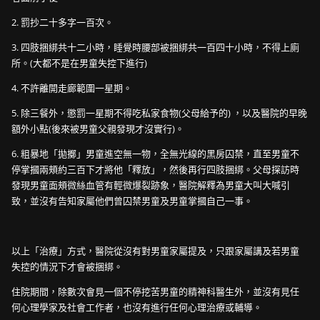
2. 罰抄二十多字一百次。
3. 四肢捆綁共十二小時，睡覺時腰部被捆綁共一百四十小時，不得上廁
所。(大都不是在男童失控下進行)
4. 不許離開走廊範圍一星期。
5. 除三餐外，懲罰一星期不得吃私家食物(父母給予的) ，以及醫院的早晚
額外小點(後來被男童父親發現才沒實行)。
6. 粗暴地「拋擲」男童進空無一物，全無光線的黑房囚禁，直至男童不
停掌摑兩頰約三百下才將他「釋放」，然後再行四肢捆綁。父母探訪時
發現男童面頰微絲血管有輕微爆裂跡象，醫院解釋為男童大叫大喊引
致，並沒有告知家屬他們曾囚禁男童及男童掌摑自己一事。
以上「治療」方式，醫院從沒有對男童家屬提及，只跟家屬講及若男童
失控的情況下才會被捆綁。
住院期間，除數次會見一個不停挖苦男童的精神科醫生外，並沒有見任
何心理學家及社會工作者，也沒有進行任何心理治療或輔導。