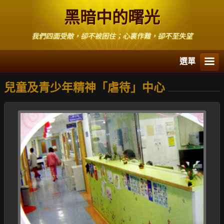
黑暗中的曙光
我們四面受敵，卻不被困住；心裏作難，卻不至失望
選單
兒童及青少年精神「虐待」中心